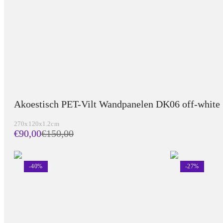
Akoestisch PET-Vilt Wandpanelen DK06 off-white
270x120x1.2cm
€90,00
€
150,00
-
40
%
-
27
%