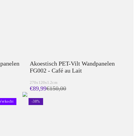
dpanelen
Akoestisch PET-Vilt Wandpanelen
FG002 - Café au Lait
270x120x1.2cm
€89,99
€
150,00
Verkocht
-
38
%