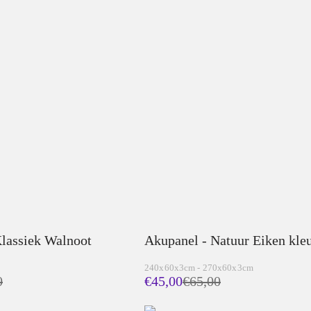
lassiek Walnoot
Akupanel - Natuur Eiken kle
240x60x3cm - 270x60x3cm
0
€45,00
€
65,00