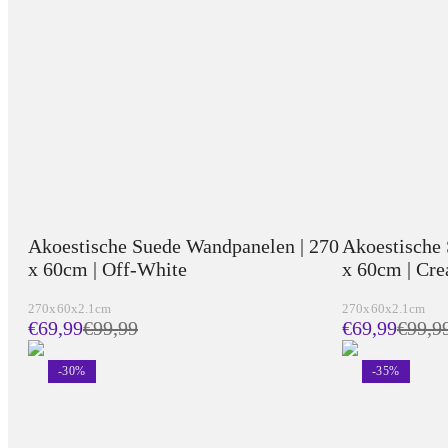
Akoestische Suede Wandpanelen | 270
Akoestische
x 60cm | Off-White
x 60cm | Cr
270x60x2.1cm
270x60x2.1cm
€69,99
€
99,99
€69,99
€
99,9
-
30
%
-
35
%