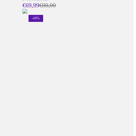
€69,99
€
99,99
-
40
%