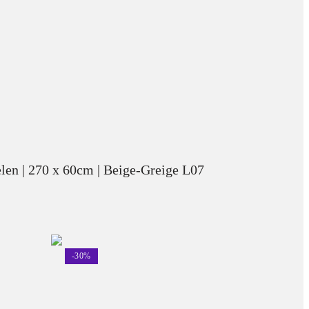
en | 270 x 60cm | Beige-Greige L07
-
30
%