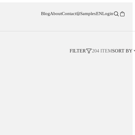
Blog
About
Contact
Samples
EN
Login
FILTER
204
ITEM
SORT BY