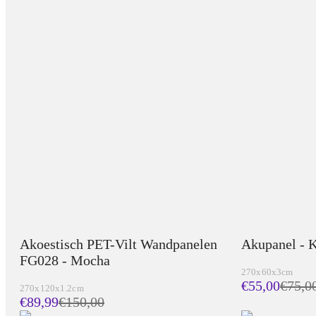
Akoestisch PET-Vilt Wandpanelen
Akupanel - K
FG028 - Mocha
270x60x3cm
€55,00
€
75,0
270x120x1.2cm
€89,99
€
150,00