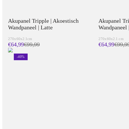
Akupanel Tripple | Akoestisch
Akupanel Tri
Wandpaneel | Latte
Wandpaneel |
270x60x2.1cm
270x60x2.1 cm
€64,99
€
99,99
€64,99
€
99,9
-
40
%