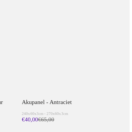
ur
Akupanel - Antraciet
240x60x3cm - 270x60x3cm
€40,00
€
65,00