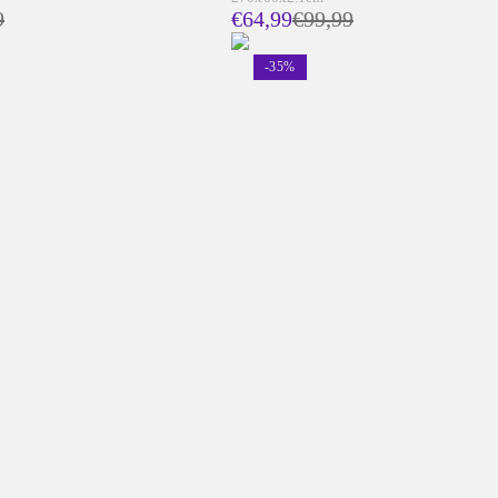
9
€64,99
€
99,99
-
35
%