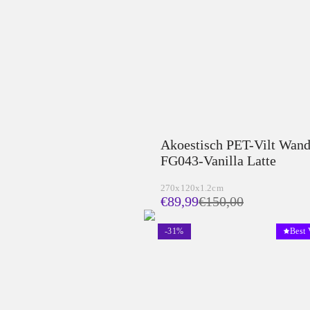
Akoestisch PET-Vilt Wan
FG043-Vanilla Latte
270x120x1.2cm
€89,99
€
150,00
-
31
%
Best 