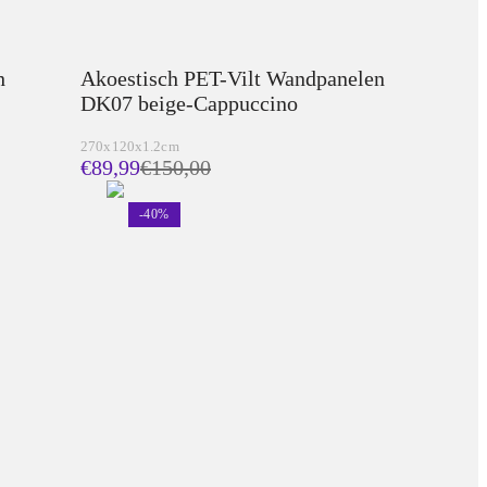
h
Akoestisch PET-Vilt Wandpanelen
DK07 beige-Cappuccino
270x120x1.2cm
€89,99
€
150,00
-
40
%