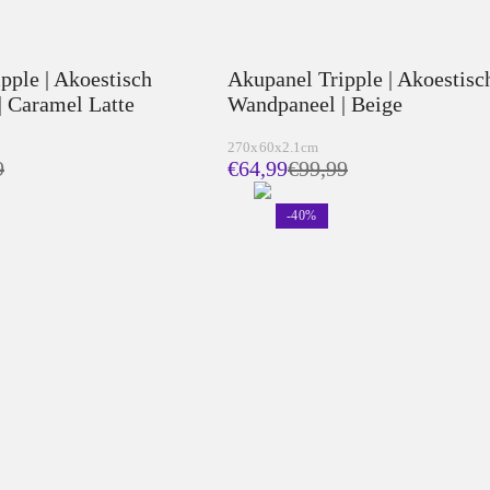
pple | Akoestisch
Akupanel Tripple | Akoestisc
 Caramel Latte
Wandpaneel | Beige
270x60x2.1cm
9
€64,99
€
99,99
-
40
%