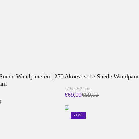
 Suede Wandpanelen | 270
Akoestische Suede Wandpanel
eam
270x60x2.1cm
€69,99
€
99,99
9
-
35
%