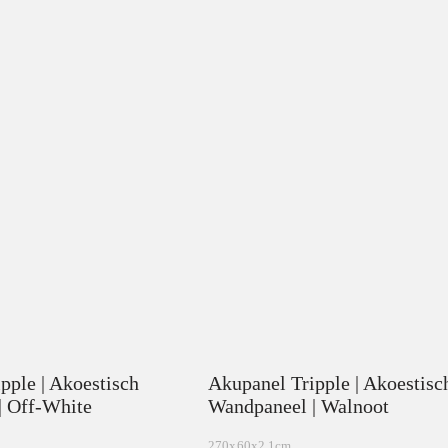
pple | Akoestisch
Akupanel Tripple | Akoestisc
| Off-White
Wandpaneel | Walnoot
270x60x2.1cm