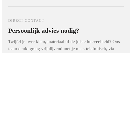
gesprekken of videobellen.
bepaald paneel kun je terecht op de productpagina of contact
met ons opnemen.
DIRECT CONTACT
Persoonlijk advies nodig?
Twijfel je over kleur, materiaal of de juiste hoeveelheid? Ons
team denkt graag vrijblijvend met je mee, telefonisch, via
WhatsApp of in onze showroom in Lisse.
+31 6 39691305
info@elite-decoration.nl
Stuur ons een WhatsApp
Neem contact op