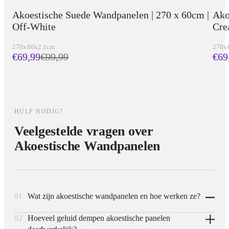
Akoestische Suede Wandpanelen | 270 x 60cm |
Ako
Off-White
Cr
270x60x2.1cm
270x
€69,99
€
99,99
€69
HULP NODIG?
Veelgestelde vragen over
Akoestische Wandpanelen
01
Wat zijn akoestische wandpanelen en hoe werken ze?
02
Hoeveel geluid dempen akoestische panelen
Akoestische wandpanelen bestaan uit een