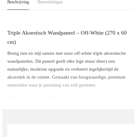
Beschrijving
Beoordelingen
Triple Akoestisch Wandpaneel – Off-White (270 x 60
cm)
Breng rust en stijl samen met onze off-white triple akoestische
wandpanelen. Dit paneel geeft elke lege muur direct een
natuurlijke, moderne upgrade en verbetert tegelijkertijd de
akoestiek in de ruimte. Gemaakt van hoogwaardige, premium
materialen waar je jarenlang van zult genieten.
Uniek en dynamisch design
Wat dit 'triple' paneel zo bijzonder maakt, is de speelse variatie
in de latten. In plaats van één standaardmaat, combineert dit
paneel latten van 45 mm, 15 mm en twee keer 25 mm breed,
steeds met een tussenruimte van 15 mm. Dit creëert een