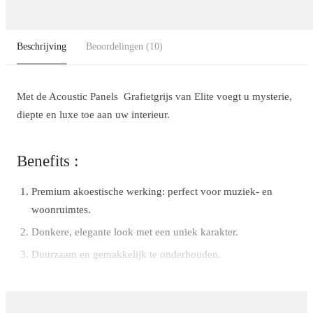
Beschrijving
Beoordelingen
(10)
Met de Acoustic Panels
Grafietgrijs
van Elite voegt u mysterie,
diepte en luxe toe aan uw interieur.
Benefits :
Premium akoestische werking: perfect voor muziek- en
woonruimtes.
Donkere, elegante look met een uniek karakter.
Duurzaam en gemakkelijk te onderhouden.
Installatie in enkele stappen – geen vakman nodig.
Perfect voor statement walls en exclusieve interieurs.