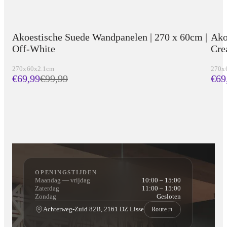
Akoestische Suede Wandpanelen | 270 x 60cm |
Ako
Off-White
Cr
270x60x2.1cm
270x
€69,99
€
99,99
€69
OPENINGSTIJDEN
Maandag — vrijdag
10:00 – 15:00
Zaterdag
11:00 – 15:00
Zondag
Gesloten
Achterweg-Zuid 82B, 2161 DZ Lisse
Route