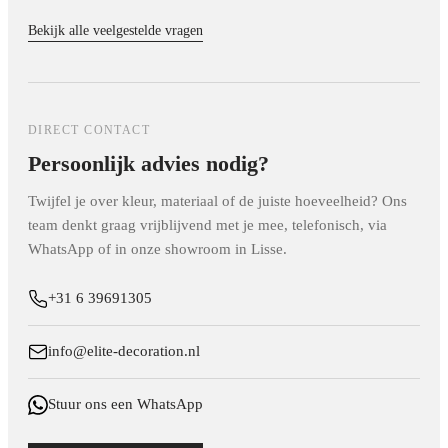
gebruik bij grotere oppervlakken een waterpas om te
Onze akoestische panelen zijn vervaardigd volgens de
akoestische panelen de nagalmtijd van een ruimte aanzienlijk,
voorkomen dat het patroon scheef gaat lopen.
geldende brandveiligheidsnormen voor wandafwerking
Bekijk alle veelgestelde vragen
wat zorgt voor een directer en aangenamer geluid bij muziek,
binnenshuis. Voor specifieke brandklasse-certificaten van een
gesprekken of videobellen.
bepaald paneel kun je terecht op de productpagina of contact
met ons opnemen.
DIRECT CONTACT
Persoonlijk advies nodig?
Twijfel je over kleur, materiaal of de juiste hoeveelheid? Ons
team denkt graag vrijblijvend met je mee, telefonisch, via
WhatsApp of in onze showroom in Lisse.
+31 6 39691305
info@elite-decoration.nl
Stuur ons een WhatsApp