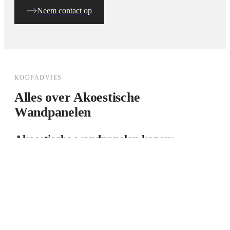
Neem contact op
KOOPADVIES
Alles over
Akoestische
Wandpanelen
Akoestische wandpanelen kopen:
koopgids voor thuisgebruik en zakelijk
Akoestische wandpanelen zijn wandbekledingsoplossingen
die geluid absorpteren én decoratieve waarde toevoegen. Bij
Elite Decoration bieden we akoestische panelen in hout
(akupanelen), vilt (PET vilt) en suède — elk met eigen
eigenschappen qua geluidsabsorptie, uitstraling en toepassing.