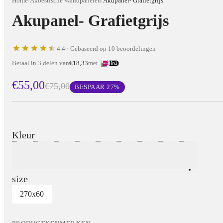
Home
/
Akoestische Wandpanelen
/
Akupanel- Grafietgrijs
Akupanel- Grafietgrijs
4.4
· Gebaseerd op 10 beoordelingen
Betaal in 3 delen van
€18,33
met
€55,00
€75,00
BESPAAR
27
%
Kleur
size
270x60