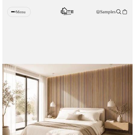
Samples
Menu
Wandpanelen
Verlichting
Meubels
Sfeerhaarden
Decoratie
Accessoires
Samples