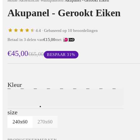
Home
/
Akoestische Wandpanelen
/
Akupanel - Gerookt Eiken
Akupanel - Gerookt Eiken
4.4
· Gebaseerd op 10 beoordelingen
Betaal in 3 delen van
€15,00
met
€45,00
€65,00
BESPAAR
31
%
Kleur
size
240x60
270x60