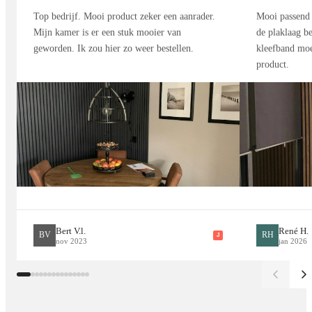
Fris met wit en crème voor een lichtere sfeer
Top bedrijf. Mooi product zeker een aanrader.
Mooi passend 
Mijn kamer is er een stuk mooier van
de plaklaag be
Stoer bij industriële tinten
geworden. Ik zou hier zo weer bestellen.
kleefband moe
Stijlvol met koper en messing accenten
product.
Waarom kiezen voor Elite Decoration
Gegarandeerde kwaliteit
Beste prijs garantie
30 dagen retourrecht
Achteraf betalen met Klarna
Bert V.l.
René H.
BV
RH
J
Snelle levering binnen 2-5 werkdagen
nov 2023
jan 2026
Styling & decoratie tips
Combineer met
industriële lampen
en betonnen vloeren