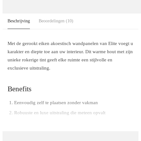
Beschrijving
Beoordelingen
(10)
Met de gerookt eiken akoestisch wandpanelen van Elite voegt u
karakter en diepte toe aan uw interieur. Dit warme hout met zijn
unieke rokerige tint geeft elke ruimte een stijlvolle en
exclusieve uitstraling.
Benefits
Eenvoudig zelf te plaatsen zonder vakman
Robuuste en luxe uitstraling die meteen opvalt
Gemaakt van hoogwaardige materialen voor jarenlang
plezier