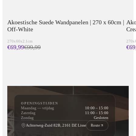
Akoestische Suede Wandpanelen | 270 x 60cm |
Ako
Off-White
Cr
270x60x2.1cm
270x
€69,99
€
99,99
€69
OPENINGSTIJDEN
Maandag — vrijdag
10:00 – 15:00
Zaterdag
11:00 – 15:00
Zondag
Gesloten
Achterweg-Zuid 82B, 2161 DZ Lisse
Route