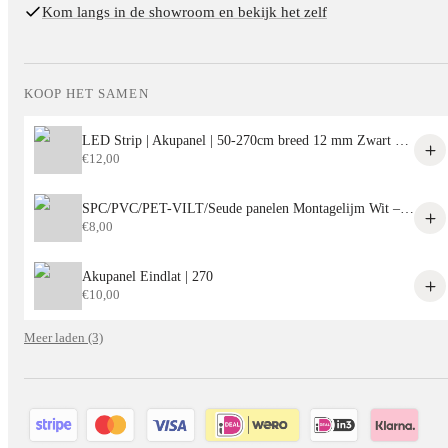
Kom langs in de showroom en bekijk het zelf
KOOP HET SAMEN
LED Strip | Akupanel | 50-270cm breed 12 mm Zwart aluminium behuizing
€
12,00
SPC/PVC/PET-VILT/Seude panelen Montagelijm Wit – Sterke Lijm voor Alle Decoratieve Panelen
€
8,00
Akupanel Eindlat | 270
€
10,00
Meer laden (3)