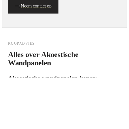
Neem contact op
KOOPADVIES
Alles over
Akoestische
Wandpanelen
Akoestische wandpanelen kopen:
koopgids voor thuisgebruik en zakelijk
Akoestische wandpanelen zijn wandbekledingsoplossingen
die geluid absorpteren én decoratieve waarde toevoegen. Bij
Elite Decoration bieden we akoestische panelen in hout
(akupanelen), vilt (PET vilt) en suède — elk met eigen
eigenschappen qua geluidsabsorptie, uitstraling en toepassing.