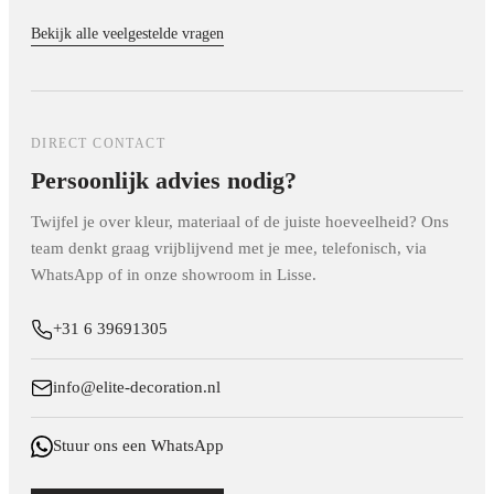
gebruik bij grotere oppervlakken een waterpas om te
Onze akoestische panelen zijn vervaardigd volgens de
akoestische panelen de nagalmtijd van een ruimte aanzienlijk,
voorkomen dat het patroon scheef gaat lopen.
geldende brandveiligheidsnormen voor wandafwerking
Bekijk alle veelgestelde vragen
wat zorgt voor een directer en aangenamer geluid bij muziek,
binnenshuis. Voor specifieke brandklasse-certificaten van een
gesprekken of videobellen.
bepaald paneel kun je terecht op de productpagina of contact
met ons opnemen.
DIRECT CONTACT
Persoonlijk advies nodig?
Twijfel je over kleur, materiaal of de juiste hoeveelheid? Ons
team denkt graag vrijblijvend met je mee, telefonisch, via
WhatsApp of in onze showroom in Lisse.
+31 6 39691305
info@elite-decoration.nl
Stuur ons een WhatsApp