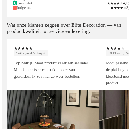
✓ Geschikt voor wand- en plafondmontage
Trustpilot
4,1
(
Judge.me
3
✓ Eenvoudig op maat te snijden
J
✓ Verkrijgbaar in 5 kleuren
✓ Onderhoudsvriendelijk
Wat onze klanten zeggen over Elite Decoration — van
productkwaliteit tot service en levering.
Hoe werken akoestische panelen?
Geluidsgolven blijven in ruimtes met harde oppervlakken vaak
Akupanel Midnight
LED-strip 
weerkaatsen. Dit veroorzaakt galm en een minder aangename
Top bedrijf. Mooi product zeker een aanrader.
Mooi passend 
akoestiek. Onze PET-vilt panelen absorberen en verspreiden
Mijn kamer is er een stuk mooier van
de plaklaag be
geluidsgolven waardoor echo’s en storende geluiden
geworden. Ik zou hier zo weer bestellen.
kleefband moe
verminderen.
product.
Voordelen:
• Meer rust en comfort
• Minder galm
• Verbeterde spraakverstaanbaarheid
• Aangenamere woon- en werkomgeving