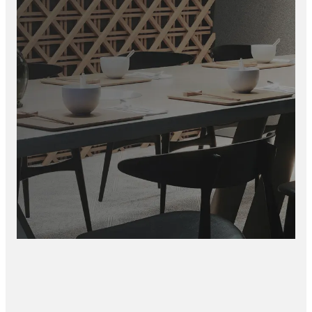
Plaats de panelen nauwkeurig tegen elkaar
Snijd indien nodig eenvoudig op maat
Voor optimale montage adviseren wij hoogwaardige
montagekit.
Met de akoestische PET-vilt panelen van Elite Decoration NL
combineer je design, functionaliteit en comfort in één stijlvolle
oplossing.