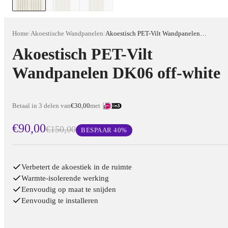
Home
/
Akoestische Wandpanelen
/
Akoestisch PET-Vilt Wandpanelen DK06 off-white
Akoestisch PET-Vilt
Wandpanelen DK06 off-white
Betaal in 3 delen van
€30,00
met
€90,00
€150,00
BESPAAR
40
%
Verbetert de akoestiek in de ruimte
Warmte-isolerende werking
Eenvoudig op maat te snijden
Eenvoudig te installeren