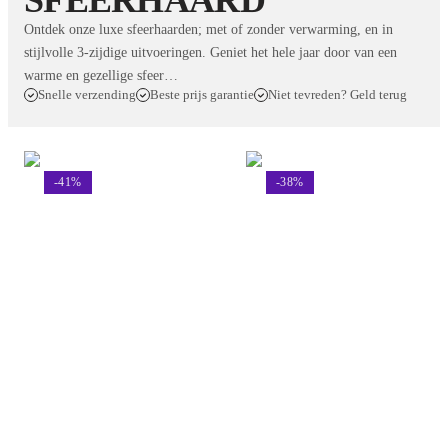
SFEERHAARD
Ontdek onze luxe sfeerhaarden; met of zonder verwarming, en in
stijlvolle 3-zijdige uitvoeringen. Geniet het hele jaar door van een
warme en gezellige sfeer…
Snelle verzending
Beste prijs garantie
Niet tevreden? Geld terug
-
41
%
-
38
%