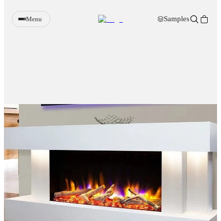
Samples
Menu
Wandpanelen
Verlichting
Meubels
Sfeerhaarden
Decoratie
Accessoires
Samples