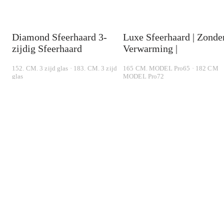
Diamond Sfeerhaard 3-
Luxe Sfeerhaard | Zonde
zijdig Sfeerhaard
Verwarming |
152. CM. 3 zijd glas · 183. CM. 3 zijd
165 CM. MODEL Pro65 · 182 CM
glas
MODEL Pro72
€500,00
€
850,00
€400,00
€
650,00
-
40
%