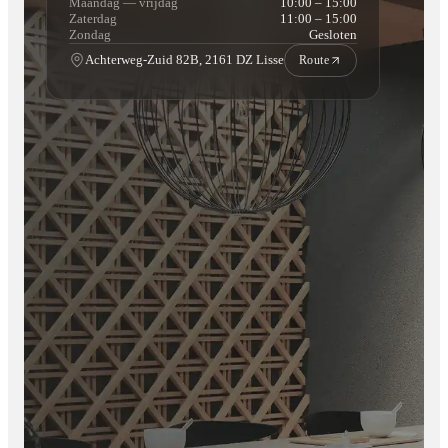
Maandag — vrijdag
10:00 – 15:00
Anti Reflective Shield (ARS) tegen spiegeling
Zaterdag
11:00 – 15:00
Zondag
Gesloten
Luxe afstandsbediening inbegrepen
Achterweg-Zuid 82B, 2161 DZ Lisse
Route
2 jaar garantie
Vlam- en lichteffecten:
Smart LED Technology (SLT)
5 vlamkleuren (oranje, blauw, goud, oranje/blauw,
geel/goud)
10 gloeibedkleuren instelbaar
Dimbare binnenverlichting
Inclusief houtset uit één stuk