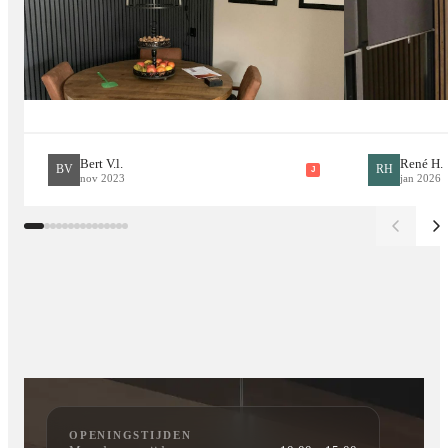
hinderlijke spiegelingen verminderd, zodat het vuur altijd
helder zichtbaar blijft.
Het pianolakglas blijft koel, zelfs na langdurig gebruik – ideaal
voor huishoudens met kinderen of huisdieren.
Bert V.l.
René H.
BV
RH
J
nov 2023
jan 2026
Specificaties
Afmetingen: 165x 44 x 20 cm
Afmetingen: 182 x 44 x 20 cm
Geschikt als inbouw- of wandhaard (onder of naast TV)
OPENINGSTIJDEN