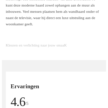
kunt deze moderne haard zowel ophangen aan de muur als
inbouwen. Veel mensen plaatsen hem als wandhaard onder of
naast de televisie, waar hij direct een luxe uitstraling aan de
woonkamer geeft.
Kleuren en verlichting naar jouw smaaK
De Diamond sfeerhaard biedt volop mogelijkheden om de sfeer
in huis aan te passen aan jouw stemming. De elektrische
vlammen zijn instelbaar in vijf kleuren: oranje, blauw, goud,
oranje/blauw en geel/goud.
Ervaringen
De Smart LED Technology (SLT) zorgt voor levensechte
4.6
vlammen die nauwelijks van echt vuur te onderscheiden zijn.
/5