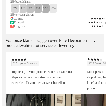
Ook het gloeibed onder de houtstammen of de crystal ice
239 beoordelingen
stones kun je aanpassen met keuze uit tien verschillende
BV
RH
AK
FM
WN
+234
kleuren.
239 tevreden klanten
Google
4
Trustpilot
4,1
(
Judge.me
3
J
Daarnaast is de interne verlichting dimbaar, zodat je de
helderheid precies kunt afstemmen op het moment van de dag.
Wat onze klanten zeggen over Elite Decoration — van
productkwaliteit tot service en levering.
Alle functies bedien je eenvoudig met de luxe
afstandsbediening die wordt geleverd.
Akupanel Midnight
LED-strip 
Top bedrijf. Mooi product zeker een aanrader.
Mooi passend 
Zoals je van Elite Decoration mag verwachten, draait het
Mijn kamer is er een stuk mooier van
de plaklaag be
allemaal om comfort, kwaliteit en gebruiksgemak.
geworden. Ik zou hier zo weer bestellen.
kleefband moe
product.
Geniet in alle rust van de levensechte vlammen, met een
temperatuurinstelling die tot op een halve graad nauwkeurig
werkt. Dankzij het Anti Reflective Shield (ARS) worden