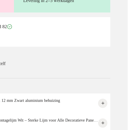
Levering in 2–5 werkdagen
d 82
elf
d 12 mm Zwart aluminium behuizing
SPC/PVC/PET-VILT/Seude panelen Montagelijm Wit – Sterke Lijm voor Alle Decoratieve Panelen