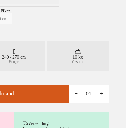
 Eiken
0 cm
240 / 270 cm
10 kg
Hoogte
Gewicht
elmand
−
01
+
Verzending