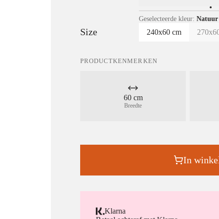
Geselecteerde kleur:
Natuur
Size
240x60 cm
270x6
PRODUCTKENMERKEN
60 cm
Breedte
In wink
Klarna