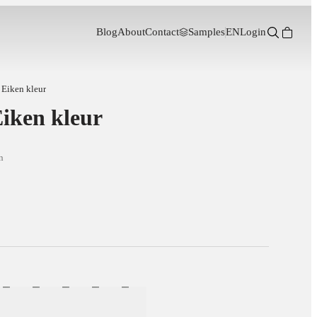
Blog
About
Contact
Samples
EN
Login
 Eiken kleur
iken kleur
n