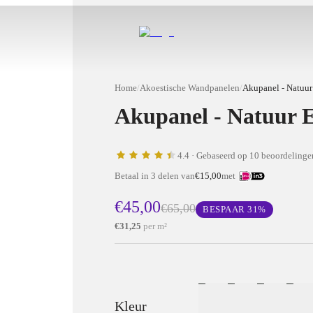
Home
/
Akoestische Wandpanelen
/
Akupanel - Natuur
Akupanel - Natuur E
4.4
· Gebaseerd op 10 beoordelinge
Betaal in 3 delen van
€15,00
met
€45,00
€65,00
BESPAAR
31
%
€31,25
per m²
Kleur