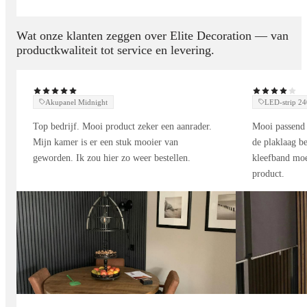
hanglamp
Drie kleure
Wat onze klanten zeggen over Elite Decoration — van
Afstandsbeidening
productkwaliteit tot service en levering.
twee maten
Akupanel Midnight
LED-strip 
Top bedrijf. Mooi product zeker een aanrader.
Mooi passend 
Mijn kamer is er een stuk mooier van
de plaklaag be
geworden. Ik zou hier zo weer bestellen.
kleefband moe
product.