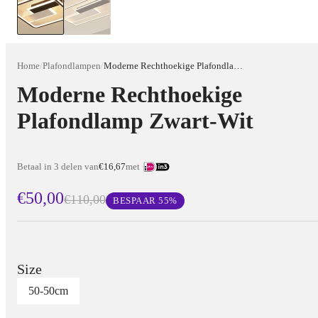
Home
/
Plafondlampen
/
Moderne Rechthoekige Plafondlamp Zwart-Wit
Moderne Rechthoekige
Plafondlamp Zwart-Wit
Betaal in 3 delen van
€16,67
met
€50,00
€110,00
BESPAAR
55
%
Size
50-50cm