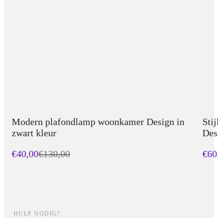
Modern plafondlamp woonkamer Design in
Sti
zwart kleur
Des
€40,00
€
130,00
€60
HULP NODIG?