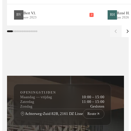
Bert V.l.
René H.
BV
RH
J
nov 2023
jan 2026
OPENINGSTIJDEN
Maandag — vrijdag
10:00 – 15:00
Zaterdag
11:00 – 15:00
Zondag
Gesloten
Achterweg-Zuid 82B, 2161 DZ Lisse
Route