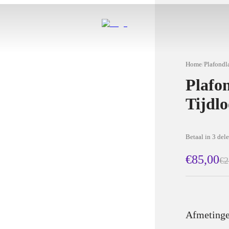
Home
/
Plafond
Plafo
Tijdl
Betaal in 3 del
€85,00
€2
Afmeting