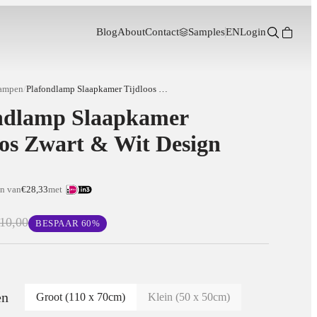
Blog
About
Contact
Samples
EN
Login
lampen
/
Plafondlamp Slaapkamer Tijdloos Zwart & Wit Design
ndlamp Slaapkamer
oos Zwart & Wit Design
en van
€28,33
met
10,00
BESPAAR
60
%
en
Groot (110 x 70cm)
Klein (50 x 50cm)