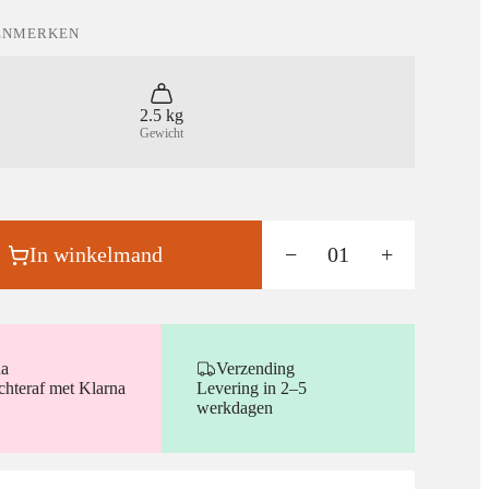
ENMERKEN
2.5 kg
Gewicht
In winkelmand
−
01
+
na
Verzending
chteraf met Klarna
Levering in 2–5
werkdagen