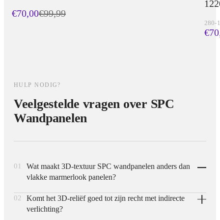
122
€70,00
€
99,99
280-
€70
HULP NODIG?
Veelgestelde vragen over SPC
Wandpanelen
01
Wat maakt 3D-textuur SPC wandpanelen anders dan
vlakke marmerlook panelen?
02
Komt het 3D-reliëf goed tot zijn recht met indirecte
Waar vlakke marmerlook panelen hun effect vooral uit de
verlichting?
print halen, hebben 3D-textuurpanelen een echt reliëf in het