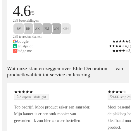
baksteenstrips en gipsstructuren
4.6
Perfect alternatief voor traditionele wandbekleding of
/5
natuursteen.
239 beoordelingen
BV
RH
AK
FM
WN
+234
Beschikbare afmetingen
239 tevreden klanten
Google
4
Trustpilot
4,1
(
Lengte & breedte: diverse formaten beschikbaar
Judge.me
3
J
Materiaal: SPC Donkere Nacht Graniet (Stone Plastic
Composite)
Wat onze klanten zeggen over Elite Decoration — van
Onderhoud: vochtig doekje is voldoende
productkwaliteit tot service en levering.
Verkrijgbaar in praktische verpakkingen – bestel precies wat je
nodig hebt.
Akupanel Midnight
LED-strip 
Toepassingen van 3D SPC Wandpaneel
Top bedrijf. Mooi product zeker een aanrader.
Mooi passend 
Mijn kamer is er een stuk mooier van
de plaklaag be
3D Wandpanelen voor
geworden. Ik zou hier zo weer bestellen.
Woonkamer & slaapkamer
kleefband moe
product.
Badkamer & douchewand
SPC Wandpaneel