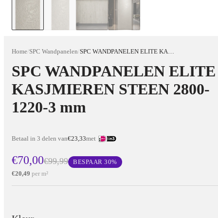
Home
/
SPC Wandpanelen
/
SPC WANDPANELEN ELITE KASJMIEREN STEEN 2800-1220-3 mm
SPC WANDPANELEN ELITE
KASJMIEREN STEEN 2800-
1220-3 mm
Betaal in 3 delen van
€23,33
met
€70,00
€99,99
BESPAAR
30
%
€20,49
per m²