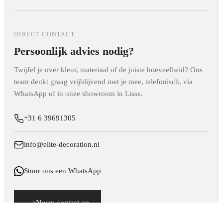
effect kun je ook kijken naar onze akoestische panelen met
oppervlak, maar voor normaal woon­gebruik is de
structuur.
krasvastheid uitstekend.
DIRECT CONTACT
Persoonlijk advies nodig?
Twijfel je over kleur, materiaal of de juiste hoeveelheid? Ons
team denkt graag vrijblijvend met je mee, telefonisch, via
WhatsApp of in onze showroom in Lisse.
+31 6 39691305
info@elite-decoration.nl
Stuur ons een WhatsApp
Neem contact op