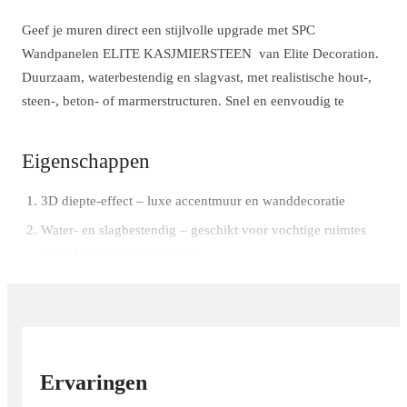
Geef je muren direct een stijlvolle upgrade met SPC
Wandpanelen ELITE KASJMIERSTEEN van Elite Decoration.
Duurzaam, waterbestendig en slagvast, met realistische hout-,
steen-, beton- of marmerstructuren. Snel en eenvoudig te
Eigenschappen
3D diepte-effect – luxe accentmuur en wanddecoratie
Water- en slagbestendig – geschikt voor vochtige ruimtes
zoals badkamers en keukens
Eenvoudige installatie (DIY) lijmsysteem zonder speciaal
gereedschap
Onderhoudsvriendelijk – schoonmaken met een vochtige
doek
Ervaringen
Veelzijdig design – houtlook, betonlook, steenstrips,