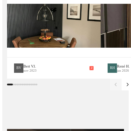
Stone Plastic Composite Wandpanelen voor
Keuken &
achterwand
Kantoren & commerciële
ruimtes 3d Wandpanelen Donkere
Nacht Graniet
SPC Wandpanelen voor Buitenmuren &
overdekte terrassen
&
buitenruimtes
Ideaal voor accentwanden
, wanddecoratie, 3D muurpanelen en
creatieve designs.
Bert V.l.
René H.
BV
RH
J
nov 2023
jan 2026
Styling & Decoratie Tips
Combineer 3D Wandpaneel Donkere Nacht Graniet met
neutrale meubels voor een moderne uitstraling
Gebruik accentverlichting om diepte en textuur te
benadrukken
Creëer een 3D accentmuur achter tv, bed of