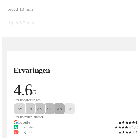
breed 10 mm
depth 3,2 mm
Ervaringen
4.6
/5
239 beoordelingen
BV
RH
AK
FM
WN
+234
239 tevreden klanten
Google
4
Trustpilot
4,1
(
Judge.me
3
J