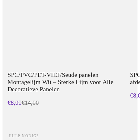
SPC/PVC/PET-VILT/Seude panelen
SPC
Montagelijm Wit – Sterke Lijm voor Alle
afd
Decoratieve Panelen
€8,
€8,00
€
14,00
HULP NODIG?