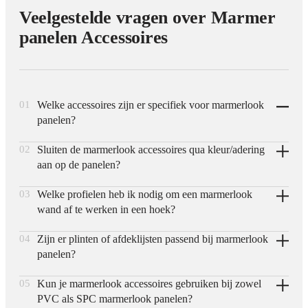
Veelgestelde vragen over Marmer
panelen Accessoires
01
Welke accessoires zijn er specifiek voor marmerlook
panelen?
02
Sluiten de marmerlook accessoires qua kleur/adering
Voor onze marmerlook panelen zijn afwerkprofielen,
aan op de panelen?
hoekstukken en afdeklatten beschikbaar die qua kleur en
adering zijn afgestemd op de marmerlook collectie, zodat
03
Welke profielen heb ik nodig om een marmerlook
Ja, de accessoires zijn ontwikkeld in dezelfde kleurtinten als
randen en naden naadloos aansluiten op het paneel.
wand af te werken in een hoek?
de marmerlook panelen, zodat profielen en afdeklatten visueel
onderdeel worden van de wand in plaats van als apart element
04
Zijn er plinten of afdeklijsten passend bij marmerlook
Voor binnenhoeken en buitenhoeken zijn specifieke
op te vallen.
panelen?
hoekprofielen beschikbaar die passen bij de marmerlook
panelen. Deze profielen zorgen voor een strakke, beschermde
05
Kun je marmerlook accessoires gebruiken bij zowel
Ja, er zijn afdeklijsten beschikbaar om de onder- of bovenrand
hoekafwerking zonder zichtbare zaagkanten van het paneel.
PVC als SPC marmerlook panelen?
van een marmerlook wand netjes af te werken, bijvoorbeeld