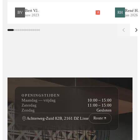
Bert V.l.
René H.
BV
RH
J
nov 2023
jan 2026
OPENINGSTIJDEN
Maandag — vrijdag
10:00 – 15:00
Zaterdag
11:00 – 15:00
Zondag
Gesloten
Achterweg-Zuid 82B, 2161 DZ Lisse
Route