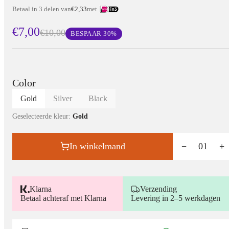
Betaal in 3 delen van
€2,33
met
€7,00
€10,00
BESPAAR
30
%
Color
Gold
Silver
Black
Geselecteerde kleur:
Gold
In winkelmand
−
01
+
Klarna
Verzending
Betaal achteraf met Klarna
Levering in 2–5 werkdagen