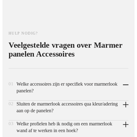
HULP NODIG?
Veelgestelde vragen over Marmer
panelen Accessoires
01
Welke accessoires zijn er specifiek voor marmerlook
panelen?
02
Sluiten de marmerlook accessoires qua kleur/adering
Voor onze marmerlook panelen zijn afwerkprofielen,
aan op de panelen?
hoekstukken en afdeklatten beschikbaar die qua kleur en
adering zijn afgestemd op de marmerlook collectie, zodat
03
Welke profielen heb ik nodig om een marmerlook
Ja, de accessoires zijn ontwikkeld in dezelfde kleurtinten als
randen en naden naadloos aansluiten op het paneel.
wand af te werken in een hoek?
de marmerlook panelen, zodat profielen en afdeklatten visueel