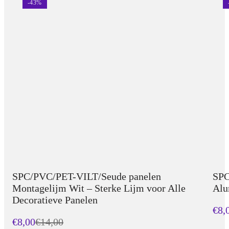
-
43
%
SPC/PVC/PET-VILT/Seude panelen
SPC
Montagelijm Wit – Sterke Lijm voor Alle
Alu
Decoratieve Panelen
€8,
€8,00
€
14,00