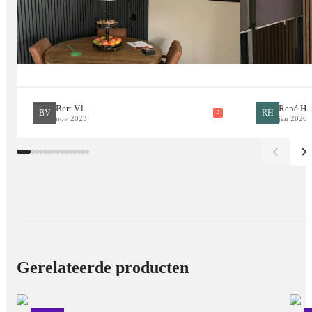
Bert V.l.
René H.
BV
RH
J
nov 2023
jan 2026
Gerelateerde producten