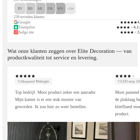
BV
RH
AK
FM
WN
+234
239 tevreden klanten
Google
4
Trustpilot
4,1
(
Judge.me
3
J
Wat onze klanten zeggen over Elite Decoration — van
productkwaliteit tot service en levering.
Akupanel Midnight
LED-strip 
Top bedrijf. Mooi product zeker een aanrader.
Mooi passend 
Mijn kamer is er een stuk mooier van
de plaklaag be
geworden. Ik zou hier zo weer bestellen.
kleefband moe
product.