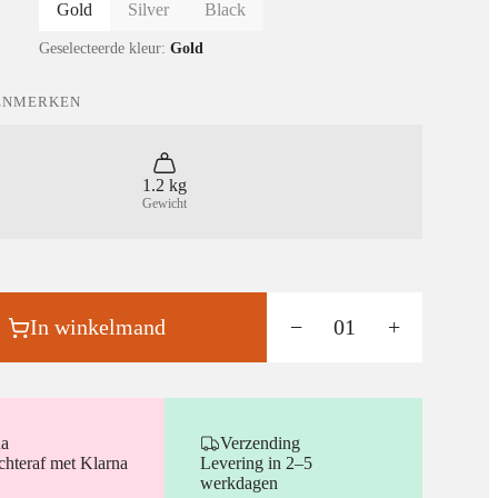
Gold
Silver
Black
Geselecteerde kleur:
Gold
ENMERKEN
1.2 kg
Gewicht
In winkelmand
−
01
+
na
Verzending
chteraf met Klarna
Levering in 2–5
werkdagen