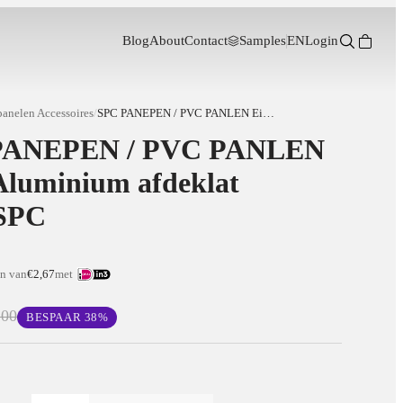
Blog
About
Contact
Samples
EN
Login
anelen Accessoires
/
SPC PANEPEN / PVC PANLEN Eind Aluminium afdeklat PVC/SPC
PANEPEN / PVC PANLEN
Aluminium afdeklat
SPC
en van
€2,67
met
,00
BESPAAR
38
%