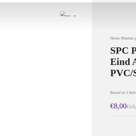
Home
/
Marmer p
SPC 
Eind 
PVC/
Betaal in 3 del
€8,00
€13