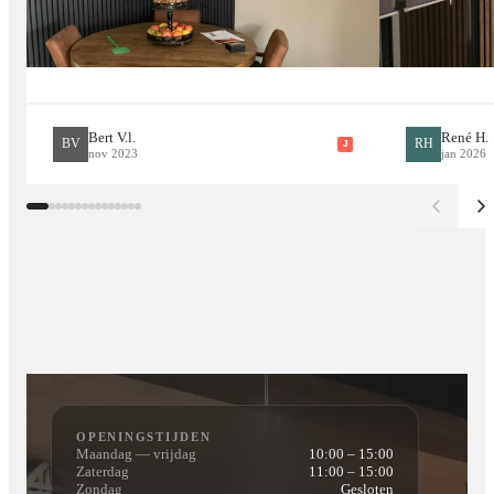
Bert V.l.
René H.
BV
RH
J
nov 2023
jan 2026
OPENINGSTIJDEN
Maandag — vrijdag
10:00 – 15:00
Zaterdag
11:00 – 15:00
Zondag
Gesloten