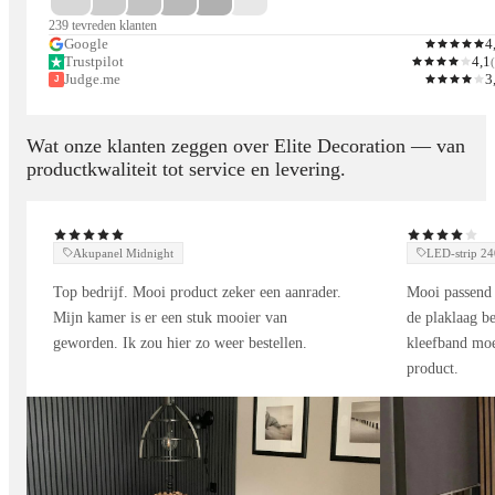
Eigenschappen
239 tevreden klanten
Google
4
Trustpilot
4,1
(
✔ Smart Home compatibel – bedien met smartphone of
Judge.me
3
J
afstandsbediening
✔ Dimbare verlichting – pas helderheid aan naar wens
Wat onze klanten zeggen over Elite Decoration — van
✔ Modern zwart aluminium design
productkwaliteit tot service en levering.
✔ Eenvoudige installatie op opbouw railsysteem
Toepassingen
Akupanel Midnight
LED-strip 
Top bedrijf. Mooi product zeker een aanrader.
Mooi passend 
Perfect geschikt voor woonkamers, eetkamers, kantoren of
Mijn kamer is er een stuk mooier van
de plaklaag be
commerciële ruimtes waar sfeer en functionaliteit samenkomen.
geworden. Ik zou hier zo weer bestellen.
kleefband moe
product.