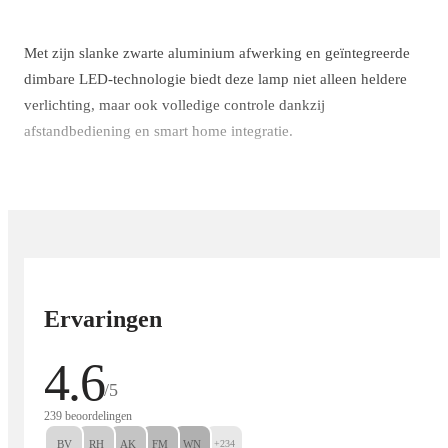
Met zijn slanke zwarte aluminium afwerking en geïntegreerde
dimbare LED-technologie biedt deze lamp niet alleen heldere
verlichting, maar ook volledige controle dankzij
afstandbediening en smart home integratie.
✔ Beschikbaar in 3 maten:
Small: 20 cm (7W)
Medium: 25 cm (12W)
Ervaringen
Large: 30 cm (24W)
4.6
lamps, lang, zwart, aluminium
3 sizes
/5
dimmer
afstandsbediening
smart home system
239 beoordelingen
BV
RH
AK
FM
WN
+234