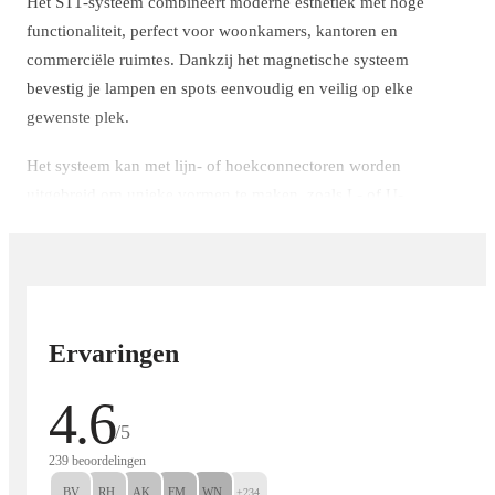
Het ST1-systeem combineert moderne esthetiek met hoge
functionaliteit, perfect voor woonkamers, kantoren en
commerciële ruimtes. Dankzij het magnetische systeem
bevestig je lampen en spots eenvoudig en veilig op elke
gewenste plek.
Het systeem kan met lijn- of hoekconnectoren worden
uitgebreid om unieke vormen te maken, zoals L- of U-
configuraties, voor een gepersonaliseerde lichtbeleving.
Eigenschappen
✔ Modern, strak design – zwart oppervlak
Ervaringen
✔ Magnetisch systeem – snelle en flexibele installatie
4.6
✔ Hoge duurzaamheid & stevige constructie
/5
✔ Compatibel met diverse magnetische lampen en accessoires
✔ Eenvoudig uitbreidbaar met lijn- of hoekconnectoren
239 beoordelingen
BV
RH
AK
FM
WN
+234