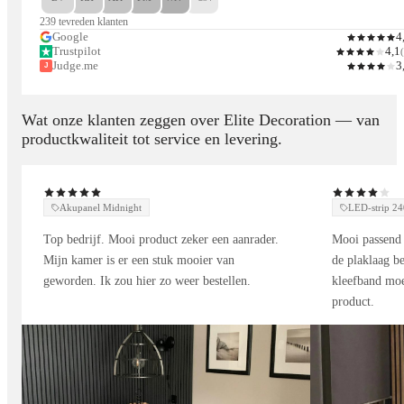
239 tevreden klanten
Toepassingen
Google
4
Trustpilot
4,1
(
Judge.me
3
J
Woonkamers – stijlvolle hoofdloze verlichting
Kantoren – moderne en functionele lichtlijnen
Showrooms & winkels – flexibele verlichting met designaccent
Wat onze klanten zeggen over Elite Decoration — van
productkwaliteit tot service en levering.
Hotels & ontvangstruimtes – verfijnde, aanpasbare sfeer
Beschikbare opties Magnetisch
Akupanel Midnight
LED-strip 
Railverlichtingssysteem Lineair
Top bedrijf. Mooi product zeker een aanrader.
Mooi passend 
Mijn kamer is er een stuk mooier van
de plaklaag be
Type: Inbouw
geworden. Ik zou hier zo weer bestellen.
kleefband moe
Kleur: Zwart
product.
Compatibel met ST1-serie accessoires
Uitbreidbaar met lijn- en hoekconnectoren