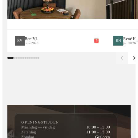
Bert V.l.
René H.
BV
RH
J
nov 2023
jan 2026
OPENINGSTIJDEN
Maandag — vrijdag
10:00 – 15:00
Zaterdag
11:00 – 15:00
Zondag
Gesloten