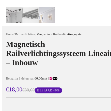
Home
/
Railverlichting
/
Magnetisch Railverlichtingssysteem Lineair – Inbouw
Magnetisch
Railverlichtingssysteem Lineai
– Inbouw
Betaal in 3 delen van
€6,00
met
€18,00
€30,00
BESPAAR
40
%