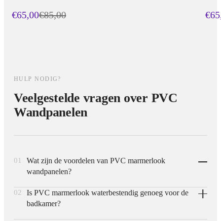
€65,00
€
85,00
€65
HULP NODIG?
Veelgestelde vragen over PVC
Wandpanelen
01
Wat zijn de voordelen van PVC marmerlook
wandpanelen?
02
Is PVC marmerlook waterbestendig genoeg voor de
PVC marmerlook panelen zijn licht in gewicht, eenvoudig
badkamer?
zelf te monteren en aanzienlijk goedkoper dan natuursteen of
SPC-varianten, terwijl ze toch dezelfde luxe marmeren