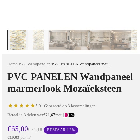
Home
/
PVC Wandpanelen
/
PVC PANELEN Wandpaneel marmerlook Mozaïeksteen
PVC PANELEN Wandpaneel
marmerlook Mozaïeksteen
5.0
· Gebaseerd op 3 beoordelingen
Betaal in 3 delen van
€21,67
met
€65,00
€75,00
BESPAAR
13
%
€19,03
per m²