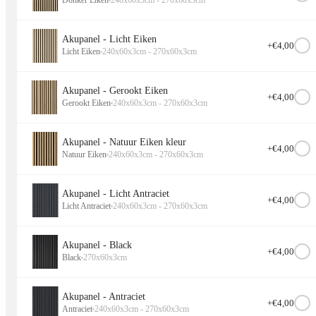
Donker Eiken
240x60x3cm - 270x60x3cm
warme, natuurlijke uitstraling.
In badkamers past het goed bij gouden of chromen armaturen,
Akupanel - Licht Eiken
+€
4,00
terwijl het in woonkamers extra sfeer brengt met zachte
Licht Eiken
240x60x3cm - 270x60x3cm
verlichting.
Voor een moderne touch kun je het combineren met
Akupanel - Gerookt Eiken
+€
4,00
minimalistische accessoires en gladde oppervlakken.
Gerookt Eiken
240x60x3cm - 270x60x3cm
Akupanel - Natuur Eiken kleur
+€
4,00
Natuur Eiken
240x60x3cm - 270x60x3cm
Akupanel - Licht Antraciet
+€
4,00
Licht Antraciet
240x60x3cm - 270x60x3cm
Akupanel - Black
+€
4,00
Black
270x60x3cm
Akupanel - Antraciet
+€
4,00
Antraciet
240x60x3cm - 270x60x3cm