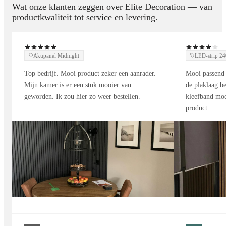
Wat onze klanten zeggen over Elite Decoration — van
productkwaliteit tot service en levering.
Keuken:
als spatwand voor een elegante en praktische
afwerking
Woonkamer:
accentmuur met textuur en diepte
Akupanel Midnight
LED-strip 
Top bedrijf. Mooi product zeker een aanrader.
Mooi passend 
Slaapkamer of hal:
decoratieve wand met een modern karakter
Mijn kamer is er een stuk mooier van
de plaklaag be
geworden. Ik zou hier zo weer bestellen.
kleefband moe
Het wandpaneel marmer mozaïeksteen geeft elke kamer een
product.
verfijnde, exclusieve uitstraling zonder de hoge kosten van
echte tegels.
Beschikbare afmetingen
Afmeting: 280 x 122 cm
Praktisch formaat dat eenvoudig te monteren is.
Ook verkrijgbaar als marmer wandpaneel op maat voor
projecten met specifieke wensen.