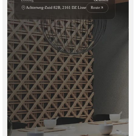
Achterweg-Zuid 82B, 2161 DZ Lisse
• Onderhoudsvriendelijk
Route
Toepassing
Binnengebruik
Montage
De panelen zijn eenvoudig te installeren:
Zorg ervoor dat de ondergrond schoon, droog en vlak is
Teken de gewenste indeling af
Breng montagekit aan of bevestig met schroeven
Plaats de panelen nauwkeurig tegen elkaar
Snijd indien nodig eenvoudig op maat
Voor optimale montage adviseren wij hoogwaardige
montagekit.