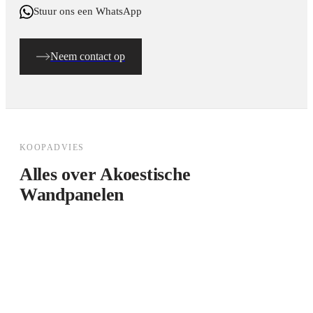
Stuur ons een WhatsApp
Neem contact op
KOOPADVIES
Alles over
Akoestische
Wandpanelen
Akoestische wandpanelen kopen:
koopgids voor thuisgebruik en zakelijk
Akoestische wandpanelen zijn wandbekledingsoplossingen
die geluid absorpteren én decoratieve waarde toevoegen. Bij