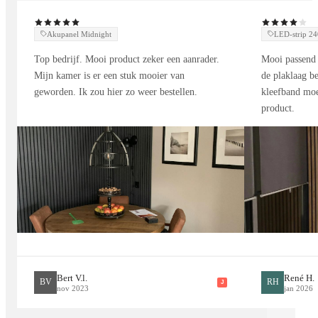
Geluidsgolven blijven in ruimtes met harde oppervlakken vaak
Akupanel Midnight
LED-strip 
weerkaatsen. Dit veroorzaakt galm en een minder aangename
Top bedrijf. Mooi product zeker een aanrader.
Mooi passend 
akoestiek. Onze PET-vilt panelen absorberen en verspreiden
Mijn kamer is er een stuk mooier van
de plaklaag be
geluidsgolven waardoor echo’s en storende geluiden
geworden. Ik zou hier zo weer bestellen.
kleefband moe
verminderen.
product.
Voordelen:
• Meer rust en comfort
• Minder galm
• Verbeterde spraakverstaanbaarheid
• Aangenamere woon- en werkomgeving
Toepassingen
Perfect geschikt voor:
Bert V.l.
René H.
BV
RH
J
nov 2023
jan 2026
• Woonkamers