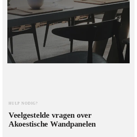
Met de akoestische PET-vilt panelen van Elite Decoration NL
combineer je design, functionaliteit en comfort in één stijlvolle
oplossing.
HULP NODIG?
Veelgestelde vragen over
Akoestische Wandpanelen