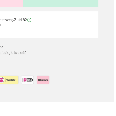
chterweg-Zuid 82
r
ie
bekijk het zelf