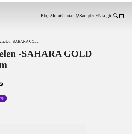
Blog
About
Contact
Samples
EN
Login
SPC Wandpanelen -SAHARA GOLD 2800-1220-3 mm
elen -SAHARA GOLD
mm
0
%