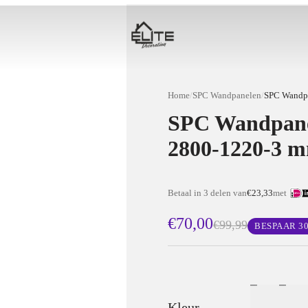
Home
/
SPC Wandpanelen
/
SPC Wandpan
2800-1220-3 
Betaal in 3 delen van
€23,33
met
€70,00
€99,99
BESPAAR
3
Kleur