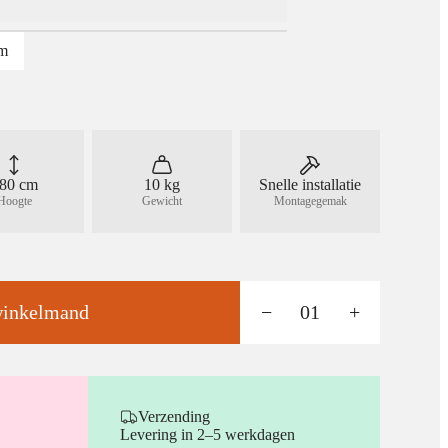
cm
80 cm
10 kg
Snelle installatie
Hoogte
Gewicht
Montagegemak
winkelmand
−
01
+
Verzending
Levering in 2–5 werkdagen