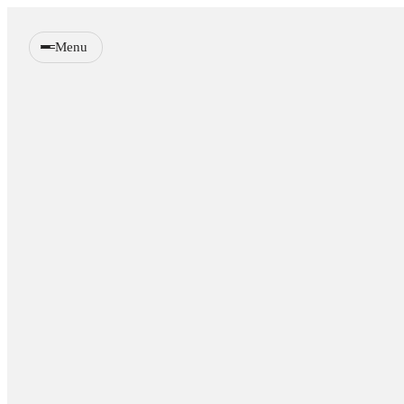
Menu
Wandpanelen
Verlichting
Meubels
Sfeerhaarden
Decoratie
Accessoires
Samples