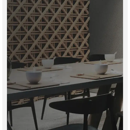
Showrooms
Luxe projectinrichtingen
Voordelen
✔ Speciaal ontworpen voor buitenhoeken
✔ Geschikt voor 5 mm wandpanelen en bamboe wandpanelen
✔ Strakke en naadloze afwerking
✔ Beschermt buitenhoeken tegen beschadigingen
✔ Luxe mat zwarte uitstraling
✔ Hoogwaardig aluminium
✔ Eenvoudige montage