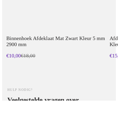
dit profiel de ideale keuze voor iedere wandpaneelinstallatie.
Elite Decoration NL – Luxe wandafwerking tot in detail.
Binnenhoek Afdeklaat Mat Zwart Kleur 5 mm
Afd
2900 mm
Kle
€10,00
€
18,00
€15
HULP NODIG?
Veelgestelde vragen over
Accessories voor Bamboe
Wandpanlen